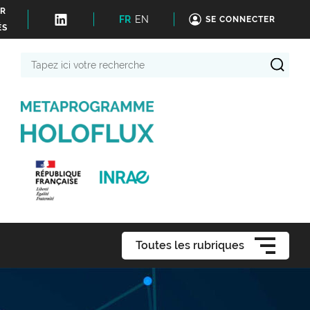
ER
FR
EN
SE CONNECTER
ÉS
Tapez
ici
votre
recherche
Toutes les rubriques