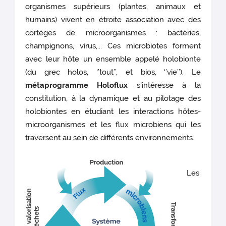
organismes supérieurs (plantes, animaux et
la
composition
humains) vivent en étroite association avec des
du
cortèges de microorganismes : bactéries,
microbiote,
champignons, virus,... Ces microbiotes forment
l’influence
de
avec leur hôte un ensemble appelé holobionte
la
(du grec holos, ‘’tout’’, et bios, ‘’vie’’). Le
génétique
est
métaprogramme Holoflux
s'intéresse à la
encore
constitution, à la dynamique et au pilotage des
débattue.
holobiontes en étudiant les interactions hôtes-
Des
travaux
microorganismes et les flux microbiens qui les
menés
traversent au sein de différents environnements.
dans
le
cadre
du
Les
métaprogramme
Holoflux
et
publiés
dans