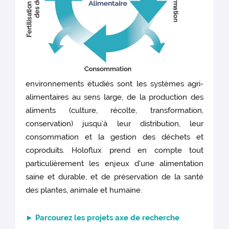
la
revue
Microbiome
soulignent
son
impact
sur
la
croissance
environnements étudiés sont les systèmes agri-
des
alimentaires au sens large, de la production des
porcelets,
son
aliments (culture, récolte, transformation,
héritabilité
conservation) jusqu’à leur distribution, leur
et
consommation et la gestion des déchets et
soulève
donc
coproduits. Holoflux prend en compte tout
des
particulièrement les enjeux d'une alimentation
conséquences
saine et durable, et de préservation de la santé
en
terme
des plantes, animale et humaine.
de
sélection
des
► Parcourez les projets axe de recherche
animaux.