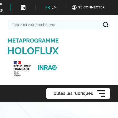
ER
FR
EN
SE CONNECTER
ÉS
Tapez
ici
votre
recherche
Toutes les rubriques